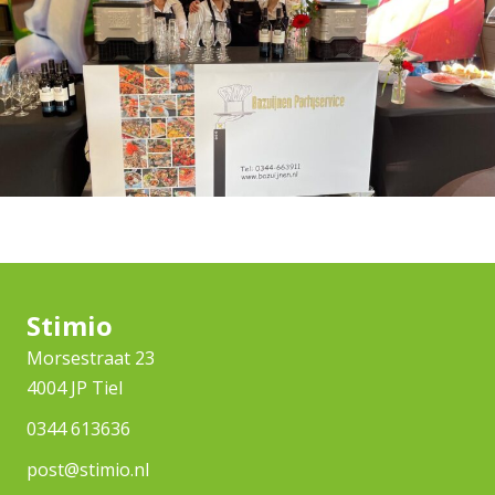
Stimio
Morsestraat 23
4004 JP Tiel
0344 613636
post@stimio.nl