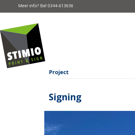
Meer info? Bel
0344-613636
Project
Signing